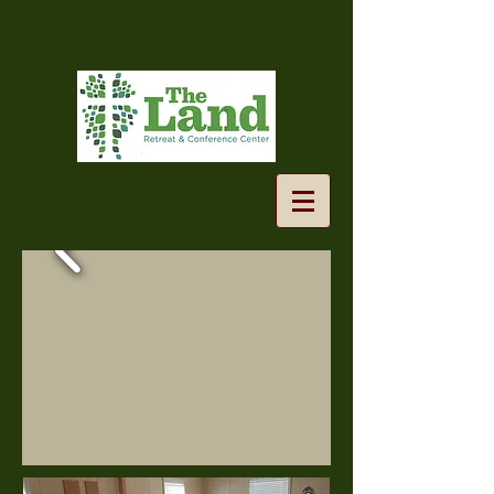
info@TheLandWoodstock.or
g